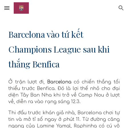
Skip to main content
Skip to navigation
Barcelona vào tứ kết
Champions League sau khi
thắng Benfica
Ở trận lượt đi,
Barcelona
có chiến thắng tối
thiểu trước Benfica. Đó là lợi thế nhỏ cho đại
diện Tây Ban Nha khi trở về Camp Nou ở lượt
về, diễn ra vào rạng sáng 12.3.
Thi đấu trước khán giả nhà, Barcelona chơi tự
tin và mở tỉ số ngay ở phút 11. Từ đường căng
ngang của Lamine Yamal, Raphinha có cú vô