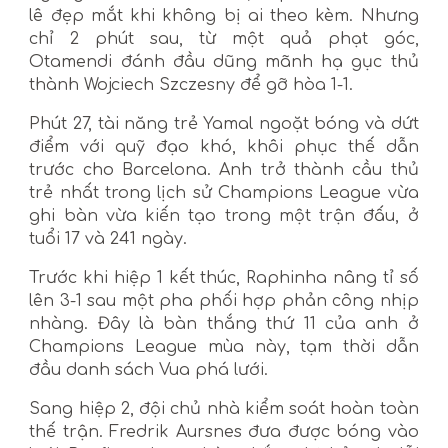
lê đẹp mắt khi không bị ai theo kèm. Nhưng
chỉ 2 phút sau, từ một quả phạt góc,
Otamendi đánh đầu dũng mãnh hạ gục thủ
thành Wojciech Szczesny để gỡ hòa 1-1.
Phút 27, tài năng trẻ Yamal ngoặt bóng và dứt
điểm với quỹ đạo khó, khôi phục thế dẫn
trước cho Barcelona. Anh trở thành cầu thủ
trẻ nhất trong lịch sử Champions League vừa
ghi bàn vừa kiến ​​tạo trong một trận đấu, ở
tuổi 17 và 241 ngày.
Trước khi hiệp 1 kết thúc, Raphinha nâng tỉ số
lên 3-1 sau một pha phối hợp phản công nhịp
nhàng. Đây là bàn thắng thứ 11 của anh ở
Champions League mùa này, tạm thời dẫn
đầu danh sách Vua phá lưới.
Sang hiệp 2, đội chủ nhà kiểm soát hoàn toàn
thế trận. Fredrik Aursnes đưa được bóng vào