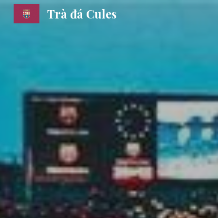
Trà đá Cules
Sk