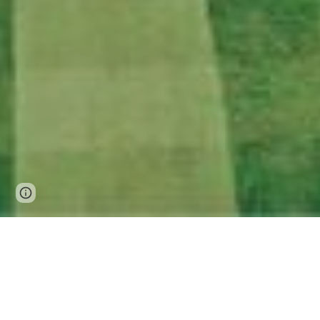
Page
Google Sites
Report abuse
updated
Nơi cùng nhau bàn lu