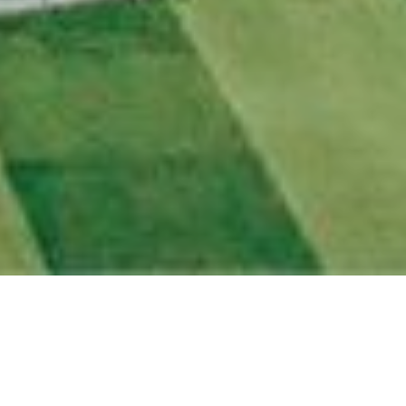
ữu ích xoay quanh đội